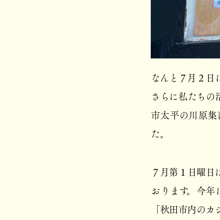
なんと７月２日
さらに私たちの
市太平の川原集
た。
７月第１日曜日
おります。今年
「秋田市内のカ