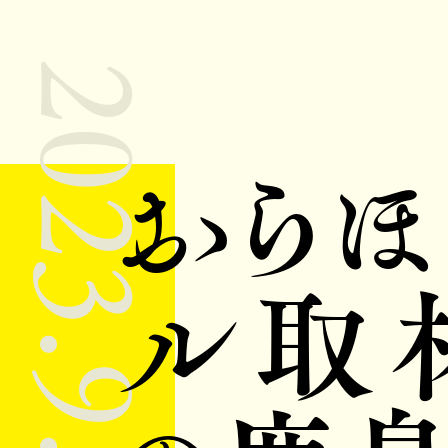
2023.9.22
おら
ル取