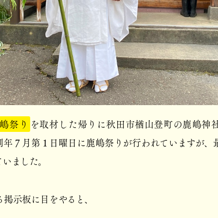
嶋祭り
を取材した帰りに秋田市楢山登町の鹿嶋神
例年７月第１日曜日に鹿嶋祭りが行われていますが、
ていました。
る掲示板に目をやると、