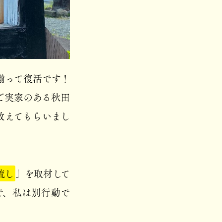
揃って復活です！
ご実家のある秋田
教えてもらいまし
流し
」を取材して
で、私は別行動で