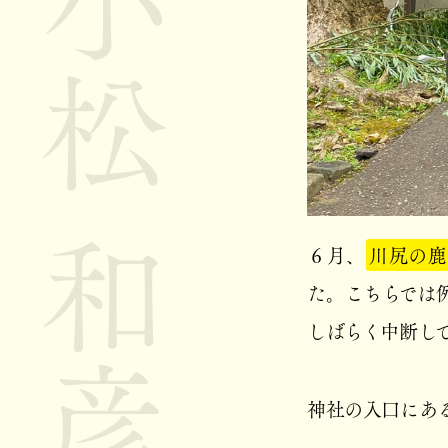
小松 和彦
６月、
川尻の鹿
た。こちらでは
しばらく中断し
神社の入口にあ