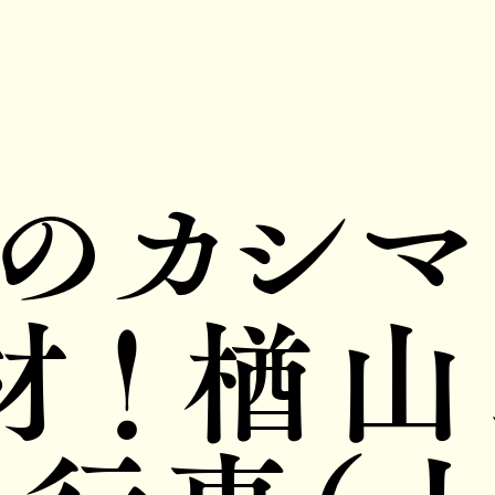
ほのカシマ
材！楢山