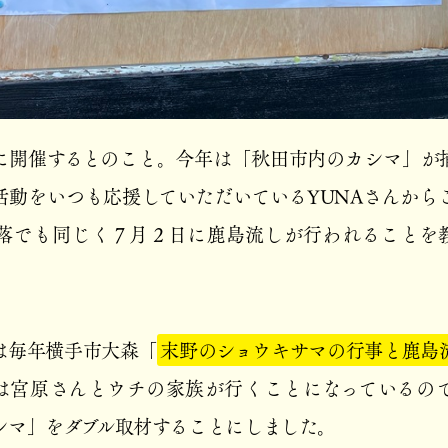
に開催するとのこと。今年は「秋田市内のカシマ」が
活動をいつも応援していただいているYUNAさんから
落でも同じく７月２日に鹿島流しが行われることを
は毎年横手市大森「
末野のショウキサマの行事と鹿島
は宮原さんとウチの家族が行くことになっているの
シマ」をダブル取材することにしました。