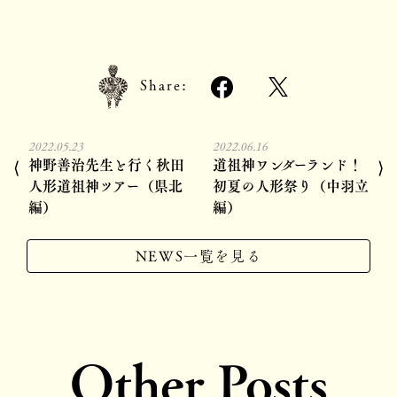
Share:
2022.05.23
2022.06.16
神野善治先生と行く秋田
道祖神ワンダーランド！
⟨
⟩
人形道祖神ツアー（県北
初夏の人形祭り（中羽立
編）
編）
NEWS一覧を見る
Other Posts