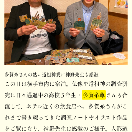
多賀糸さんの熱い道祖神愛に神野先生も感激
この日は横手市内に宿泊。仏像や道祖神の調査研
究に日々邁進中の高校３年生・
多賀糸尊
さんも合
流して、ホテル近くの飲食店へ。多賀糸さんがこ
れまで書き綴ってきた調査ノートやイラスト作品
をご覧になり、神野先生は感激のご様子。人形道