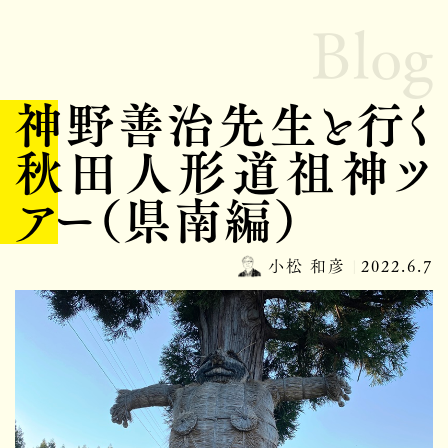
Blog
神野善治先生と行く
秋田人形道祖神ツ
アー（県南編）
小松 和彦
2022.6.7