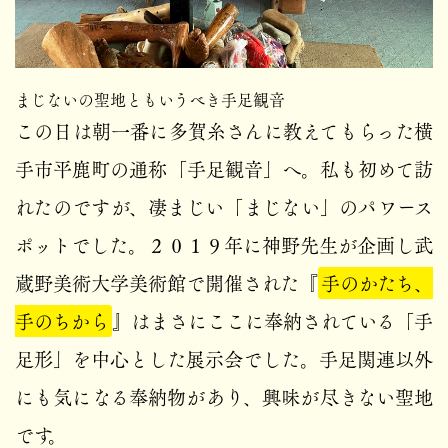
まじないの聖地ともいうべき手足観音
この日は朝一番に多賀糸さんに教えてもらった横
手市平鹿町の通称「手足観音」へ。私も初めて訪
れたのですが、凄まじい「まじない」のパワース
ポットでした。２０１９年に神野先生が企画し武
蔵野美術大学美術館で開催された『
手のかたち、
手のちから
』はまさにここに奉納されている「手
足形」を中心とした展示会でした。手足関連以外
にも気になる奉納物があり、興味が尽きない聖地
です。