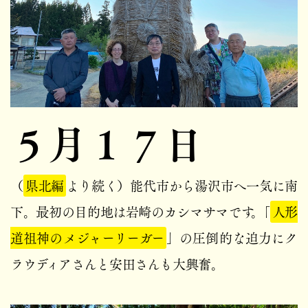
５月１７日
（
県北編
より続く）能代市から湯沢市へ一気に南
下。最初の目的地は岩崎のカシマサマです。「
人形
道祖神のメジャーリーガー
」の圧倒的な迫力にク
ラウディアさんと安田さんも大興奮。