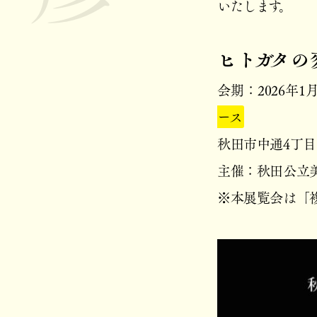
いたします。
ヒトガタの
会期
：
2026年
ース
秋田市中通4丁目17
主催：秋田公立
※本展覧会は「複