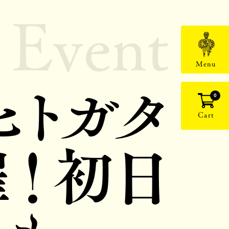
Event
Menu
ヒトガタ
0
Cart
！初日