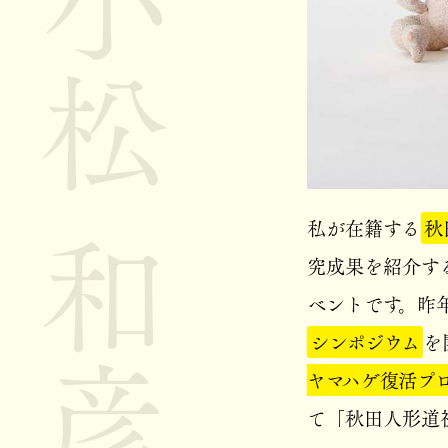
小松 和彦
私が在籍する
秋
究成果を紹介す
ベントです。昨
シンポジウム
を
ヤマハゲ復活プ
て「秋田人形道