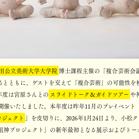
田公立美術大学大学院
博士課程主催の「複合芸術会
るとともに、ゲストを交えて「複合芸術」の可能性を
年度は宮原さんとの
スライドトーク＆ガイドツアー
や
開催いたしました。本年度は昨年11月のプレイベント
ロジェクト
」を皮切りに、2026年1月24日より、小松
祖神プロジェクト」の新年最初となる展示およびトー