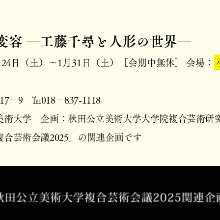
変容 ―工藤千尋と人形の世界―
1月24日（土）～1月31日（土）
［会期中無休］
会場
：
－9 ℡018－837-1118
美術大学 企画：秋田公立美術大学大学院複合芸術研
合芸術会議2025」の関連企画です