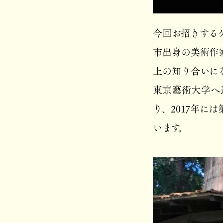
今回お招きする
市出身の美術作
上の知り合いに
東京藝術大学へ
り、2017年に
います。