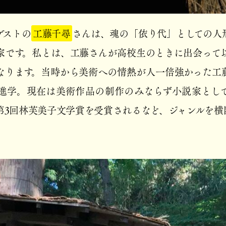
ゲストの
工藤千尋
さんは、魂の「依り代」としての人
家です。私とは、工藤さんが高校生のときに出会って
なります。当時から美術への情熱が人一倍強かった工
進学。現在は美術作品の制作のみならず小説家とし
は第3回林芙美子文学賞を受賞されるなど、ジャンルを