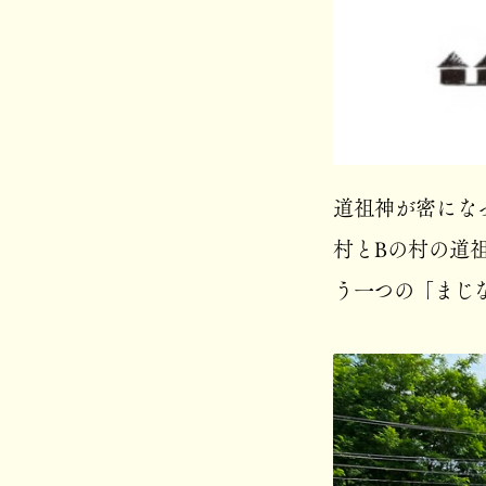
道祖神が密にな
村とBの村の道
う一つの「まじ