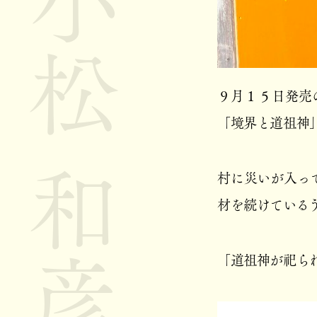
小松 和彦
９月１５日発売
「境界と道祖神
村に災いが入っ
材を続けている
「道祖神が祀ら