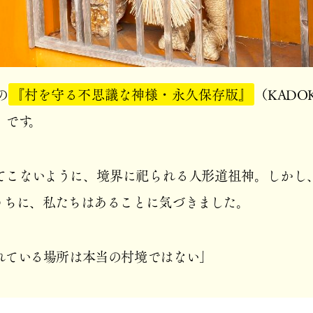
の
『村を守る不思議な神様・永久保存版』
（KADO
」です。
てこないように、境界に祀られる人形道祖神。しかし
うちに、私たちはあることに気づきました。
れている場所は本当の村境ではない」