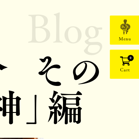
Blog
Menu
 その
0
Cart
神」編