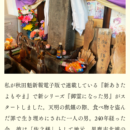
私が秋田魁新報電子版で連載している『新あきた
よもやま』で新シリーズ『御霊になった男』がス
タートしました。天明の飢饉の際、食べ物を盗ん
だ罪で生き埋めにされた一人の男。240年経った
今、彼は「佐之様」として地元、男鹿市北浦の