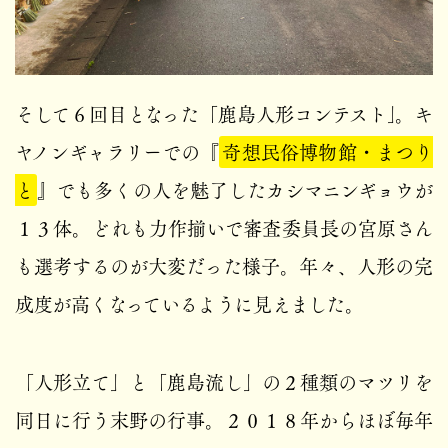
そして６回目となった「鹿島人形コンテスト」。キ
ヤノンギャラリーでの『
奇想民俗博物館・まつり
と
』でも多くの人を魅了したカシマニンギョウが
１３体。どれも力作揃いで審査委員長の宮原さん
も選考するのが大変だった様子。年々、人形の完
成度が高くなっているように見えました。
「人形立て」と「鹿島流し」の２種類のマツリを
同日に行う末野の行事。２０１８年からほぼ毎年