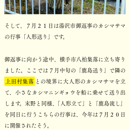
そして、７月２１日は湯沢市御返事のカシマサマ
の行事「人形送り」です。
御返事に向かう途中、横手市八柏集落に立ち寄り
ました。ここでは７月中旬の「鹿島送り」で隣の
上田村集落
との境界に大人形のカシマサマを立
て、小さなカシマニンギョウを船に乗せて送り出
します。末野と同様、「人形立て」と「鹿島流し」
を同日に行うこちらの行事は、今年は７月２０日
に開催されたそう。