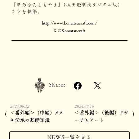
『新あきたよもやま』(秋田魁新聞デジタル版)
などを執筆。
http://www.komatsucraft.com/
X @Komatsucraft
Share:
2024.08.12
2024.08.16
＜番外編＞（中編）タヌ
＜番外編＞（後編）リサ
⟨
⟩
キ伝承の基礎知識
ーチとアート
NEWS一覧を見る