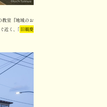
の教室『地域のお
ぐ近く、「
旧観慶