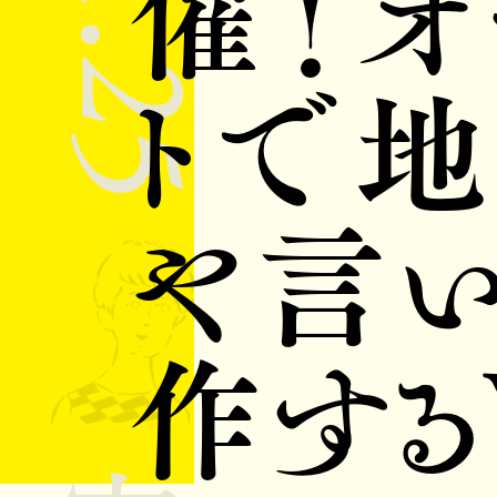
催！オ
トで
や言
作する