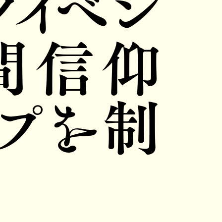
グイベン
間信仰
プを制