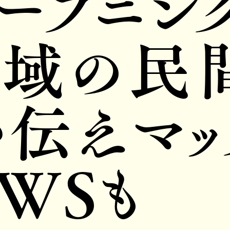
ープニン
地域の民
い伝えマッ
WSも