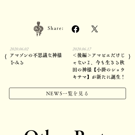
Share:
2020.06.02
2020.06.17
アマゾンの不思議な神様
＜後編＞アマビエだけじ
⟨
⟩
をみる
ゃないよ、今も生きる秋
田の神様【小掛のショウ
キサマ】が新たに誕生！
NEWS一覧を見る