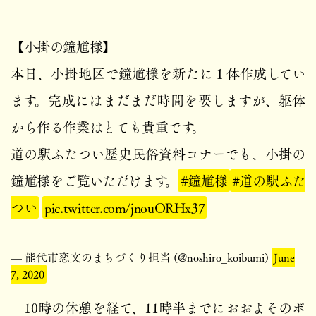
【小掛の鐘馗様】
本日、小掛地区で鐘馗様を新たに１体作成してい
ます。完成にはまだまだ時間を要しますが、躯体
から作る作業はとても貴重です。
道の駅ふたつい歴史民俗資料コナーでも、小掛の
鐘馗様をご覧いただけます。
#鐘馗様
#道の駅ふた
つい
pic.twitter.com/jnouORHx37
— 能代市恋文のまちづくり担当 (@noshiro_koibumi)
June
7, 2020
10時の休憩を経て、11時半までにおおよそのボ