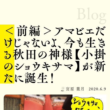
Blog
＜前編＞アマビエだ
けじゃないよ、今も生き
る秋田の神様【小掛
のショウキサマ】が新
たに誕生！
宮原 葉月
2020.6.9