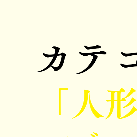
カテ
「人