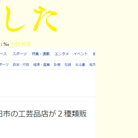
した
 %s
小松 和彦