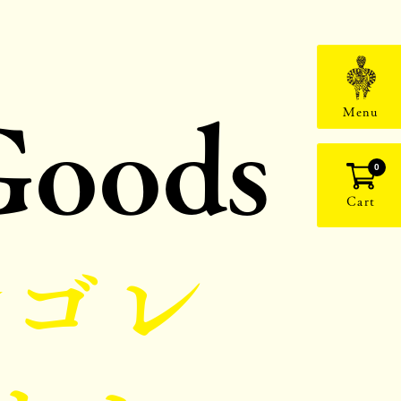
Goods
Menu
0
Cart
★ゴレ