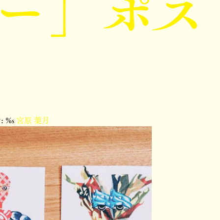
ー」ポス
 %s
宮原 葉月