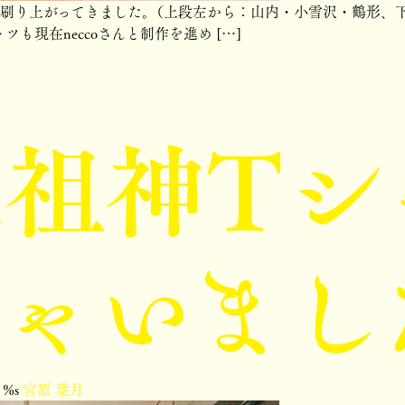
刷り上がってきました。（上段左から：山内・小雪沢・鶴形、下
も現在neccoさんと制作を進め […]
祖神Tシ
ゃいまし
%s
宮原 葉月