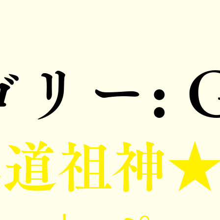
ゴリー:
形道祖神