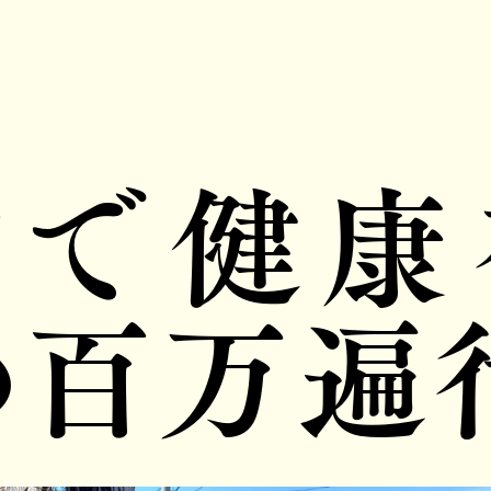
蛇で健康
の百万遍