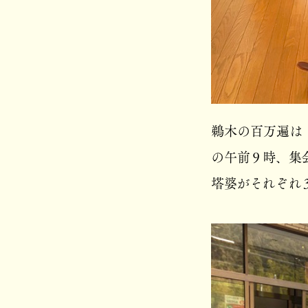
鵜木の百万遍は
の午前９時、集
塔婆がそれぞれ