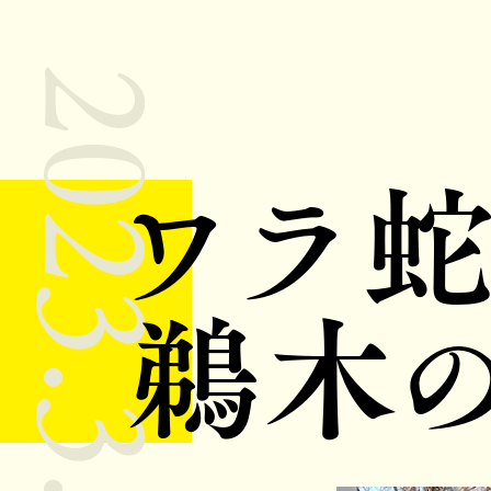
2023.3.28
ワラ
鵜木