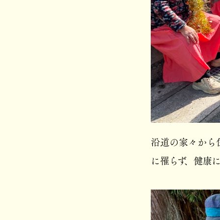
沿道の家々から
に罹らず、健康