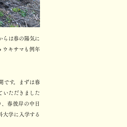
からは春の陽気に
ョウキサマも例年
開です。まずは春
ていただきました
り、春彼岸の中日
科大学に入学する