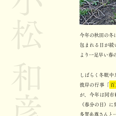
小松 和彦
今年の秋田の冬
包まれる日が続
より一足早い春
しばらく冬眠中
彼岸の行事「
百
が、今年は同市
（春分の日）に
多賀糸尊さんと