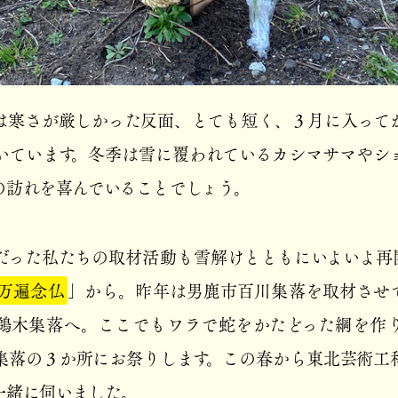
は寒さが厳しかった反面、とても短く、３月に入って
いています。冬季は雪に覆われているカシマサマやシ
の訪れを喜んでいることでしょう。
だった私たちの取材活動も雪解けとともにいよいよ再
万遍念仏
」から。昨年は男鹿市百川集落を取材させ
鵜木集落へ。ここでもワラで蛇をかたどった綱を作
集落の３か所にお祭りします。この春から東北芸術工
一緒に伺いました。