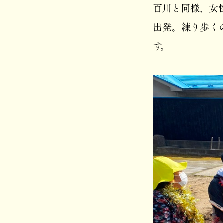
百川と同様、女
出発。練り歩く
す。