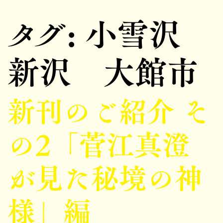
タグ:
小雪沢
新沢 大館市
新刊のご紹介 そ
の2「菅江真澄
が見た秘境の神
様」編