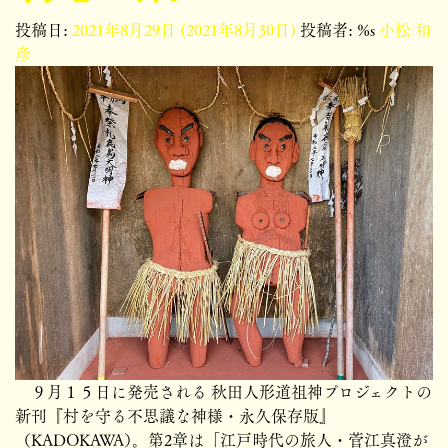
投稿日:
2021年8月29日
(2021年8月30日)
投稿者: %s
小松 和
彦
９月１５日に発売される 秋田人形道祖神プロジェクトの
新刊『村を守る不思議な神様・永久保存版』
（KADOKAWA）。第2章は「江戸時代の旅人・菅江真澄が