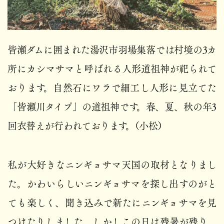
皆瀬ダムに囲まれた湯沢市羽場集落では村境の3カ
所にカシマサマと呼ばれる人形道祖神が祀られて
おります。自然石にワラで細工し人形に見立てた
「皆瀬川タイプ」の道祖神です。春、夏、秋の年3
回衣替えが行われております。（小松）
私が大好きなニンギョサマ天国の取材となりまし
た。かわいらしいニンギョサマを探し出すのがと
ても楽しく、聞き込みで新たにニンギョサマを見
つけたりしました。しかしこの日は残暑が残り、