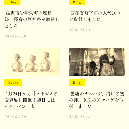
Blog
Blog
湯沢市岩崎栄町の鹿島
西和賀町下前の人形送り
祭、藤倉の厄神祭を取材し
を取材しました
ました
2026.03.11
2026.04.28
Event
Blog
1月24日から「ヒトガタの
男鹿のナマハゲ、清川の塞
変容展」開催！初日にはト
の神、女鹿のアマハゲを取
ークイベントも
材しました
2026.01.20
2026.01.16