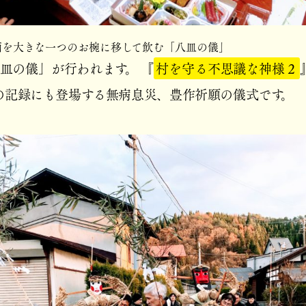
酒を大きな一つのお椀に移して飲む「八皿の儀」
皿の儀」が行われます。 『
村を守る不思議な神様２
の記録にも登場する無病息災、豊作祈願の儀式です。