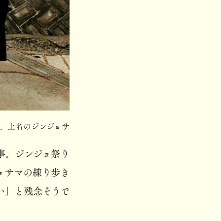
、上名のジンジョサ
事。ジンジョ祭り
ョサマの練り歩き
い」と残念そうで