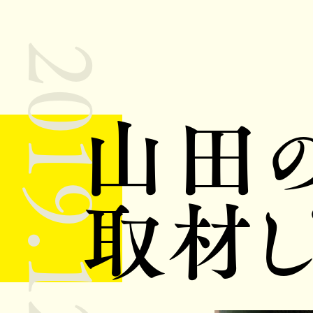
2019.12.8
山田
取材し