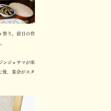
ョ祭り。前日の作
た。
ジンジョサマが床
た後、宴会がスタ