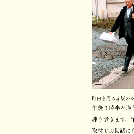
町内を周る赤坂の
午後３時半を過
練り歩きます。
取材でお世話に