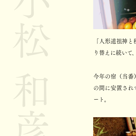
小松 和彦
「人形道祖神と
り替えに続いて
今年の宿（当番
の間に安置され
ート。