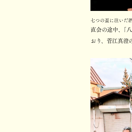
七つの盃に注いだ
直会の途中、「八
おり、菅江真澄