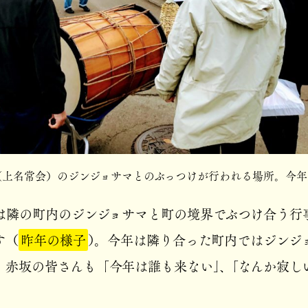
（上名常会）のジンジョサマとのぶっつけが行われる場所。今年
。
は隣の町内のジンジョサマと町の境界でぶつけ合う行
す（
昨年の様子
）。今年は隣り合った町内ではジンジ
。赤坂の皆さんも「今年は誰も来ない」、「なんか寂し