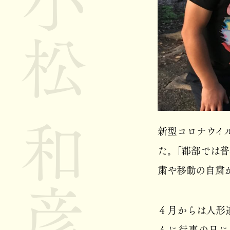
小松 和彦
新型コロナウイ
た。「郡部では
粛や移動の自粛
４月からは人形
んに行事の日に