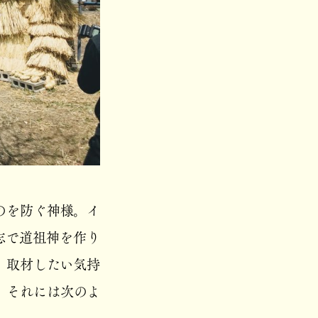
のを防ぐ神様。イ
志で道祖神を作り
、取材したい気持
。それには次のよ