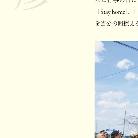
「Stay ho
を当分の間控え