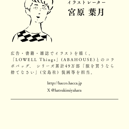
イラストレーター
宮原 葉月
広告・書籍・雑誌でイラストを描く。
「LOWELL Things」(ABAHOUSE)とのコラ
ボバッグ、 シリーズ累計49万部「服を買うなら
捨てなさい」(宝島社) 装画等を担当。
http://hacco.hacca.jp
X @hatsukimiyahara