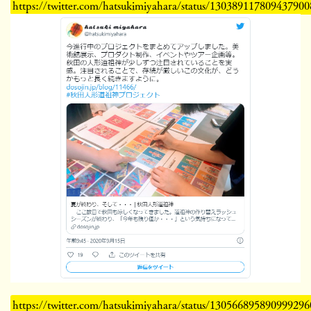
https://twitter.com/hatsukimiyahara/status/130389117809437900
https://twitter.com/hatsukimiyahara/status/130566895890999296