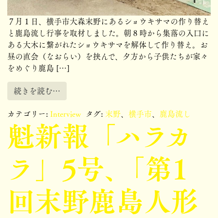
７月１日、横手市大森末野にあるショウキサマの作り替え
と鹿島流し行事を取材しました。朝８時から集落の入口に
ある大木に繋がれたショウキサマを解体して作り替え。お
昼の直会（なおらい）を挟んで、夕方から子供たちが家々
をめぐり鹿島 […]
続きを読む…
カテゴリー:
Interview
タグ:
末野
、
横手市
、
鹿島流し
魁新報「ハラカ
ラ」5号、「第1
回末野鹿島人形