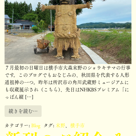
７月最初の日曜日は横手市大森末野のショウキサマの行事
です。このブログでもおなじみの、秋田県を代表する人形
道祖神の一つ。昨年は所沢市の角川武蔵野ミュージアムに
も収蔵展示され（こちら）、先日はNHKBSプレミアム「に
っぽん縦 […]
続きを読む…
カテゴリー:
Blog
タグ:
末野
、
横手市