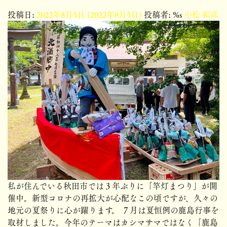
投稿日:
2022年8月5日
(2022年8月5日)
投稿者: %s
小松 和彦
私が住んでいる秋田市では３年ぶりに「竿灯まつり」が開
催中。新型コロナの再拡大が心配なこの頃ですが、久々の
地元の夏祭りに心が躍ります。 ７月は夏恒例の鹿島行事を
取材しました。今年のテーマはカシマサマではなく「鹿島