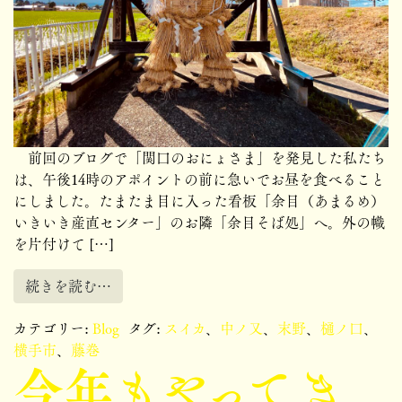
前回のブログで「関口のおにょさま」を発見した私たち
は、午後14時のアポイントの前に急いでお昼を食べること
にしました。たまたま目に入った看板「余目（あまるめ）
いきいき産直センター」のお隣「余目そば処」へ。外の幟
を片付けて […]
続きを読む…
カテゴリー:
Blog
タグ:
スイカ
、
中ノ又
、
末野
、
樋ノ口
、
横手市
、
藤巻
今年もやってき