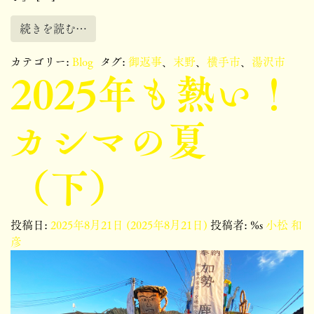
続きを読む…
カテゴリー:
Blog
タグ:
御返事
、
末野
、
横手市
、
湯沢市
2025年も熱い！
カシマの夏
（下）
投稿日:
2025年8月21日
(2025年8月21日)
投稿者: %s
小松 和
彦