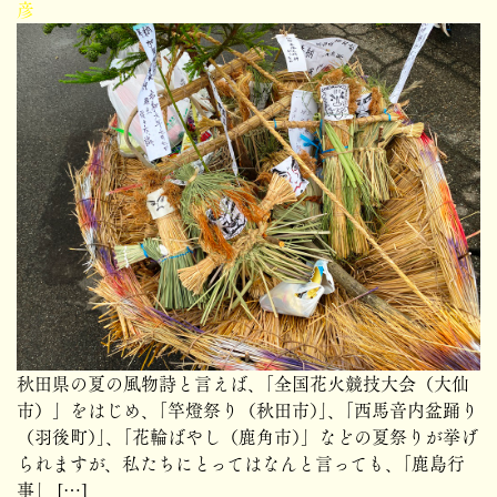
彦
秋田県の夏の風物詩と言えば、「全国花火競技大会（大仙
市）」をはじめ、「竿燈祭り（秋田市）」、「西馬音内盆踊り
（羽後町）」、「花輪ばやし（鹿角市）」などの夏祭りが挙げ
られますが、私たちにとってはなんと言っても、「鹿島行
事」 […]