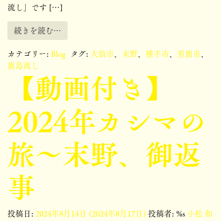
流し」です […]
続きを読む…
カテゴリー:
Blog
タグ:
大仙市
、
末野
、
横手市
、
男鹿市
、
鹿島流し
【動画付き】
2024年カシマの
旅～末野、御返
事
投稿日:
2024年8月14日
(2024年8月17日)
投稿者: %s
小松 和