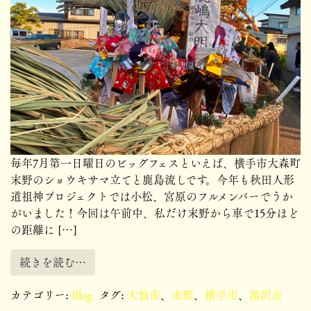
毎年7月第一日曜日のビッグフェスといえば、横手市大森町
末野のショウキサマ立てと鹿島流しです。今年も秋田人形
道祖神プロジェクトでは小松、宮原のフルメンバーでうか
がいました！今回は午前中、私だけ末野から車で15分ほど
の距離に […]
続きを読む…
カテゴリー:
Blog
タグ:
大仙市
、
末野
、
横手市
、
湯沢市