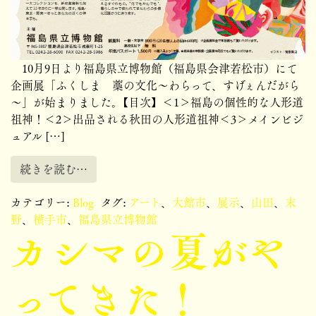
10月9日より福島県立博物館（福島県会津若松市）にて
企画展「ふくしま 藁の文化～わらって、すげぇんだがら
～」が始まりました。【目次】＜1＞福島の個性的な人形道
祖神！＜2＞出品される秋田の人形道祖神＜3＞メインビジ
ュアル […]
続きを読む…
カテゴリー:
Blog
タグ:
アート
、
大館市
、
展示
、
山田
、
末
野
、
横手市
、
福島県立博物館
カシマの夏がや
ってきた！