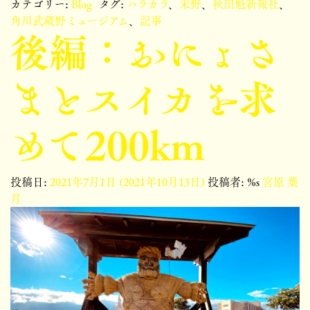
カテゴリー:
Blog
タグ:
ハラカラ
、
末野
、
秋田魁新報社
、
角川武蔵野ミュージアム
、
記事
後編：おにょさ
まとスイカを求
めて200km
投稿日:
2021年7月1日
(2021年10月13日)
投稿者: %s
宮原 葉
月