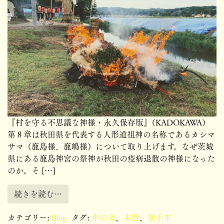
『村を守る不思議な神様・永久保存版』（KADOKAWA）
第８章は秋田県を代表する人形道祖神の名称であるカシマ
サマ（鹿島様、鹿嶋様）について取り上げます。なぜ茨城
県にある鹿島神宮の祭神が秋田の疫病退散の神様になった
のか。そ […]
続きを読む…
カテゴリー:
Blog
タグ:
中の又
、
末野
、
横手市