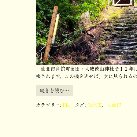
仙北市角館町薗田・大威徳山神社で１２年に
帳されます。この機を逃せば、次に見られるの
続きを読む…
カテゴリー:
Blog
タグ:
仙北市
、
大仙市