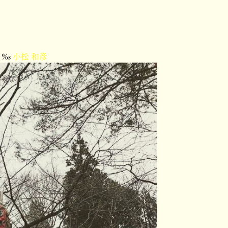
%s
小松 和彦