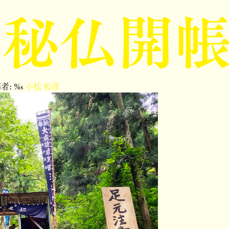
の秘仏開
者: %s
小松 和彦