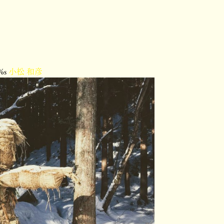
編
%s
小松 和彦